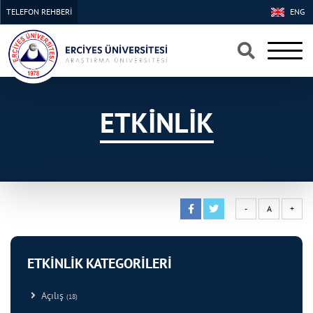
TELEFON REHBERİ
ENG
×
×
ETKİNLİK
-
A
+
ETKİNLİK KATEGORİLERİ
Açılış
(18)