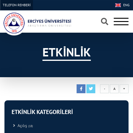
TELEFON REHBERİ
ENG
×
×
ETKİNLİK
-
A
+
ETKİNLİK KATEGORİLERİ
Açılış
(18)