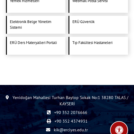
Yemek Hizmetleri
Webmail Posta Servisi
Elektronik Belge Yönetim
ERÜ Güvenlik
Sistemi
ERÜ Ders Materyalleri Portali
Tıp Fakültesi Hastaneleri
Yenidoğan Mahallesi Turhan Baytop Sokak No:1 38280 TALAS /
KAYSERİ
+90 352 2076666
+90 352 4374931
kik@erciyes.edu.tr