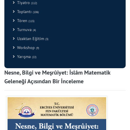
Tiyatro
(112)
Toplantı
(106)
Tören
(115)
Turnuva
(4)
Uzaktan Eğitim
(3)
Workshop
(9)
Yarışma
(22)
Nesne, Bilgi ve Meşrûiyet: İslâm Matematik
Geleneği Açısından Bir İnceleme