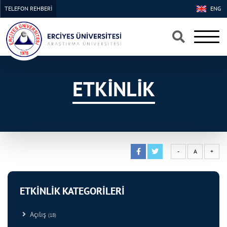
TELEFON REHBERİ
ENG
×
×
ETKİNLİK
-
A
+
ETKİNLİK KATEGORİLERİ
Açılış
(18)