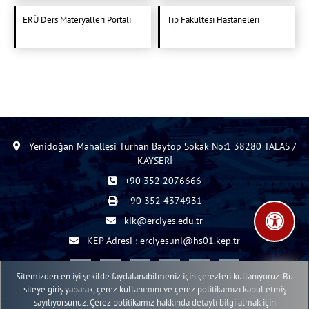
ERÜ Ders Materyalleri Portali
Tıp Fakültesi Hastaneleri
Yenidoğan Mahallesi Turhan Baytop Sokak No:1 38280 TALAS /
KAYSERİ
+90 352 2076666
+90 352 4374931
kik@erciyes.edu.tr
KEP Adresi : erciyesuni@hs01.kep.tr
Sitemizden en iyi şekilde faydalanabilmeniz için çerezleri kullanıyoruz. Bu
siteye giriş yaparak, çerez kullanımını ve çerez politikamızı kabul etmiş
sayılıyorsunuz. Çerez politikamız hakkında detaylı bilgi almak için
2015 - 2026 © ERÜ Web İçerik Yönetim Sistemi