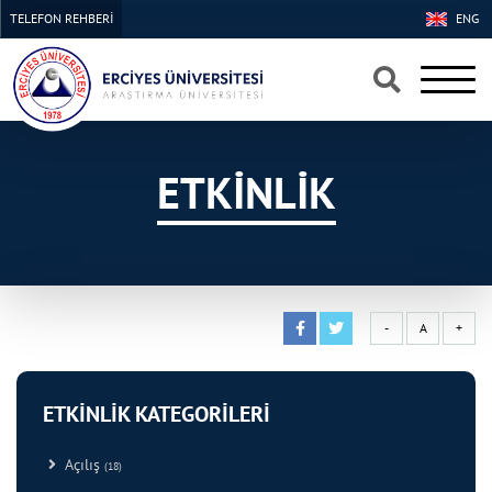
TELEFON REHBERİ
ENG
×
×
ETKİNLİK
-
A
+
ETKİNLİK KATEGORİLERİ
Açılış
(18)