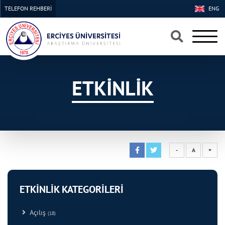
TELEFON REHBERİ
ENG
×
×
ETKİNLİK
-
A
+
ETKİNLİK KATEGORİLERİ
Açılış
(18)