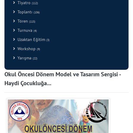
Tiyatro
(112)
Toplantı
(106)
Tören
(115)
Turnuva
(4)
Uzaktan Eğitim
(3)
Workshop
(9)
Yarışma
(22)
Okul Öncesi Dönem Model ve Tasarım Sergisi -
Haydi Çocukluğa...