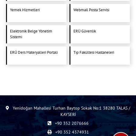
Yemek Hizmetleri
Webmail Posta Servisi
Elektronik Belge Yönetim
ERÜ Güvenlik
Sistemi
ERÜ Ders Materyalleri Portali
Tıp Fakültesi Hastaneleri
Yenidoğan Mahallesi Turhan Baytop Sokak No:1 38280 TALAS /
KAYSERİ
+90 352 2076666
+90 352 4374931