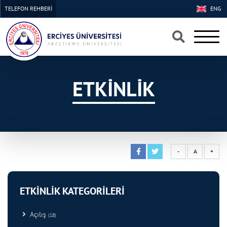
TELEFON REHBERİ
ENG
×
×
ETKİNLİK
-
A
+
ETKİNLİK KATEGORİLERİ
Açılış
(18)