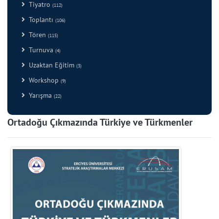
Tiyatro
(112)
Toplantı
(106)
Tören
(115)
Turnuva
(4)
Uzaktan Eğitim
(3)
Workshop
(9)
Yarışma
(22)
Ortadoğu Çıkmazında Türkiye ve Türkmenler