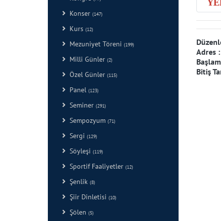
Konser
(147)
Kurs
(12)
Düzenl
Mezuniyet Töreni
(199)
Adres 
Milli Günler
Başlama
(2)
Bitiş Ta
Özel Günler
(115)
Panel
(123)
Seminer
(291)
Sempozyum
(71)
Sergi
(129)
Söyleşi
(119)
Sportif Faaliyetler
(12)
Şenlik
(8)
Şiir Dinletisi
(10)
Şölen
(5)