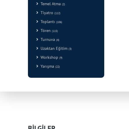
Temel Atma
(2)
Tiyatro
(112)
Toplantı
(106)
Tören
(115)
Turnuva
(4)
Uzaktan Eğitim
(3)
Workshop
(9)
Yarışma
(22)
BİLGİLER