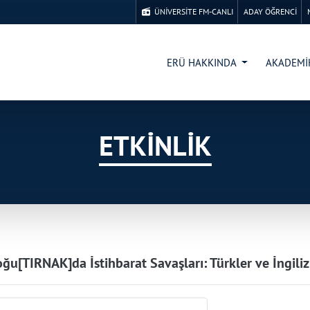
ÜNİVERSİTE FM-CANLI
ADAY ÖĞRENCİ
ERÜ HAKKINDA
AKADEM
ETKİNLİK
ğu[TIRNAK]da İstihbarat Savaşları: Türkler ve İngiliz