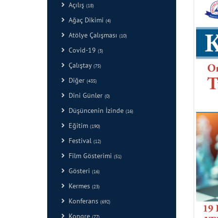
Açılış
(18)
Ağaç Dikimi
(4)
Atölye Çalışması
(10)
Covid-19
(3)
Çalıştay
(75)
Diğer
(435)
Dini Günler
(0)
Düşüncenin İzinde
(16)
Eğitim
(190)
Festival
(12)
Film Gösterimi
(51)
Gösteri
(16)
Kermes
(23)
Konferans
(692)
Kongre
(77)