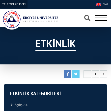
TELEFON REHBERİ
ENG
×
×
ETKİNLİK
-
A
+
ETKİNLİK KATEGORİLERİ
Açılış
(18)