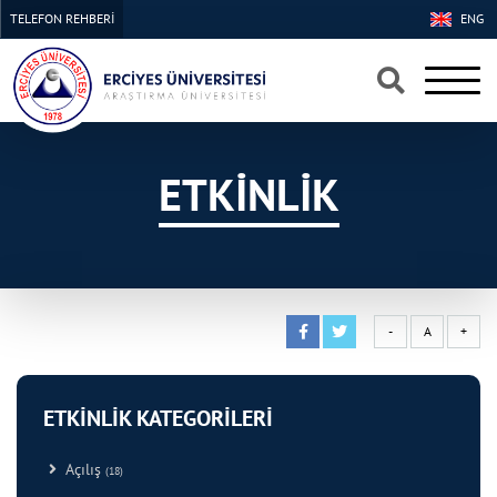
TELEFON REHBERİ
ENG
×
×
ETKİNLİK
-
A
+
ETKİNLİK KATEGORİLERİ
Açılış
(18)