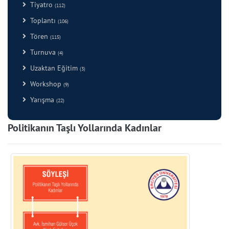
Tiyatro
(112)
Toplantı
(106)
Tören
(115)
Turnuva
(4)
Uzaktan Eğitim
(3)
Workshop
(9)
Yarışma
(22)
Politikanın Taşlı Yollarında Kadınlar