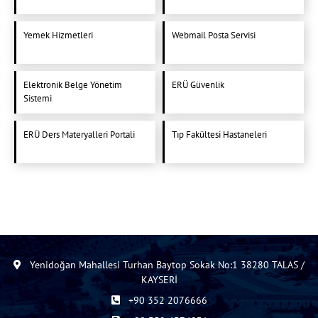
Yemek Hizmetleri
Webmail Posta Servisi
Elektronik Belge Yönetim
ERÜ Güvenlik
Sistemi
ERÜ Ders Materyalleri Portali
Tıp Fakültesi Hastaneleri
Yenidoğan Mahallesi Turhan Baytop Sokak No:1 38280 TALAS /
KAYSERİ
+90 352 2076666