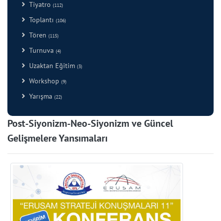
Tiyatro
(112)
Toplantı
(106)
Tören
(115)
Turnuva
(4)
Uzaktan Eğitim
(3)
Workshop
(9)
Yarışma
(22)
Post-Siyonizm-Neo-Siyonizm ve Güncel
Gelişmelere Yansımaları