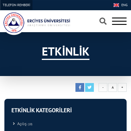
TELEFON REHBERİ
ENG
×
×
ETKİNLİK
-
A
+
ETKİNLİK KATEGORİLERİ
Açılış
(18)