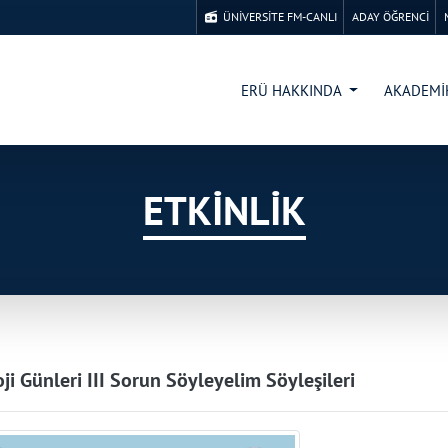
ÜNİVERSİTE FM-CANLI
ADAY ÖĞRENCİ
ERÜ HAKKINDA
AKADEM
ETKİNLİK
oji Günleri III Sorun Söyleyelim Söyleşileri