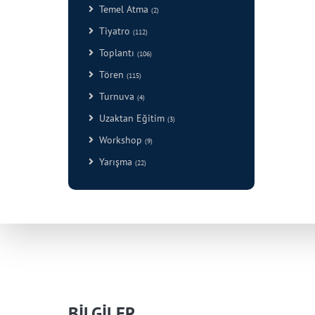
Temel Atma
(2)
Tiyatro
(112)
Toplantı
(106)
Tören
(115)
Turnuva
(4)
Uzaktan Eğitim
(3)
Workshop
(9)
Yarışma
(22)
BİLGİLER