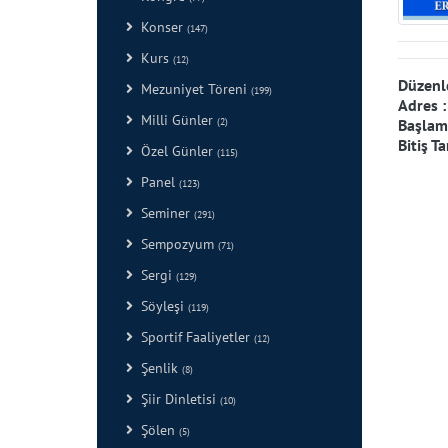
Konser
(147)
Kurs
(12)
Düzenl
Mezuniyet Töreni
(199)
Adres 
Milli Günler
Başlama
(2)
Bitiş Ta
Özel Günler
(115)
Panel
(123)
Seminer
(291)
Sempozyum
(71)
Sergi
(129)
Söyleşi
(119)
Sportif Faaliyetler
(12)
Şenlik
(8)
Şiir Dinletisi
(10)
Şölen
(5)