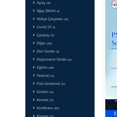
Açılış
(18)
Ağaç Dikimi
(4)
Atölye Çalışması
(10)
Covid-19
(3)
Çalıştay
(75)
Diğer
(435)
Dini Günler
(0)
Düşüncenin İzinde
(16)
Eğitim
(190)
Festival
(12)
Film Gösterimi
(51)
Gösteri
(16)
Kermes
(23)
Konferans
(692)
Kongre
(77)