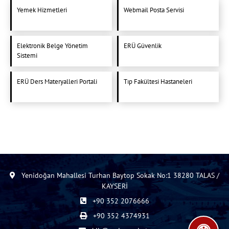
Yemek Hizmetleri
Webmail Posta Servisi
Elektronik Belge Yönetim
ERÜ Güvenlik
Sistemi
ERÜ Ders Materyalleri Portali
Tıp Fakültesi Hastaneleri
Yenidoğan Mahallesi Turhan Baytop Sokak No:1 38280 TALAS /
KAYSERİ
+90 352 2076666
+90 352 4374931