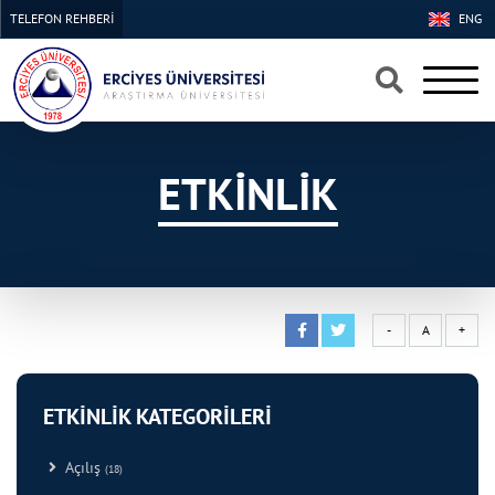
TELEFON REHBERİ
ENG
×
×
ETKİNLİK
-
A
+
ETKİNLİK KATEGORİLERİ
Açılış
(18)