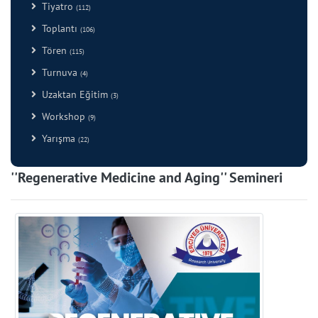
Tiyatro
(112)
Toplantı
(106)
Tören
(115)
Turnuva
(4)
Uzaktan Eğitim
(3)
Workshop
(9)
Yarışma
(22)
''Regenerative Medicine and Aging'' Semineri