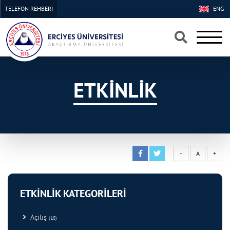
TELEFON REHBERİ
ENG
×
×
ETKİNLİK
-
A
+
ETKİNLİK KATEGORİLERİ
Açılış
(18)