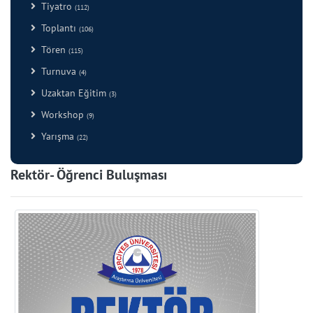
Tiyatro
(112)
Toplantı
(106)
Tören
(115)
Turnuva
(4)
Uzaktan Eğitim
(3)
Workshop
(9)
Yarışma
(22)
Rektör- Öğrenci Buluşması