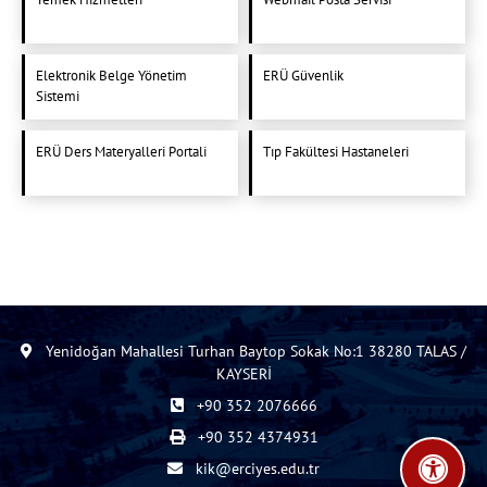
Elektronik Belge Yönetim
ERÜ Güvenlik
Sistemi
ERÜ Ders Materyalleri Portali
Tıp Fakültesi Hastaneleri
Yenidoğan Mahallesi Turhan Baytop Sokak No:1 38280 TALAS /
KAYSERİ
+90 352 2076666
+90 352 4374931
kik@erciyes.edu.tr