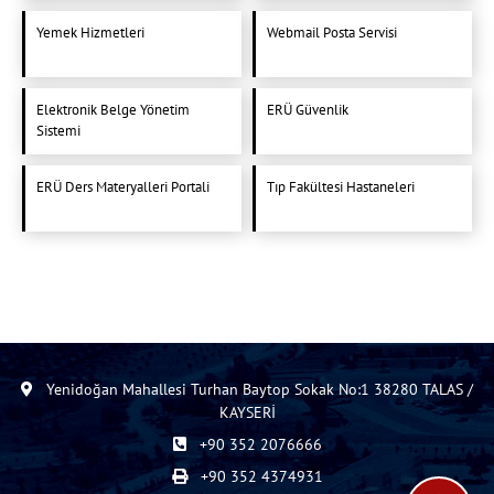
Yemek Hizmetleri
Webmail Posta Servisi
Elektronik Belge Yönetim
ERÜ Güvenlik
Sistemi
ERÜ Ders Materyalleri Portali
Tıp Fakültesi Hastaneleri
Yenidoğan Mahallesi Turhan Baytop Sokak No:1 38280 TALAS /
KAYSERİ
+90 352 2076666
+90 352 4374931