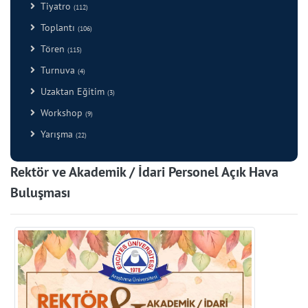
Tiyatro
(112)
Toplantı
(106)
Tören
(115)
Turnuva
(4)
Uzaktan Eğitim
(3)
Workshop
(9)
Yarışma
(22)
Rektör ve Akademik / İdari Personel Açık Hava
Buluşması