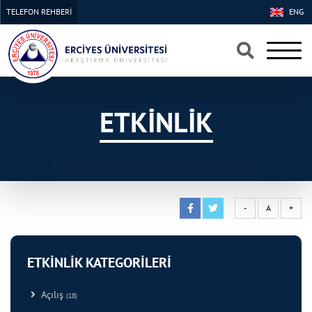
TELEFON REHBERİ
ENG
×
×
ETKİNLİK
-
A
+
ETKİNLİK KATEGORİLERİ
Açılış
(18)