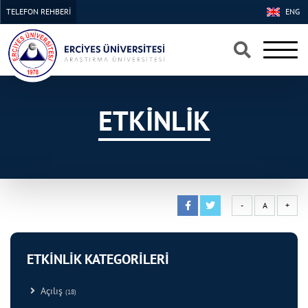
TELEFON REHBERİ
ENG
×
×
ETKİNLİK
-
A
+
ETKİNLİK KATEGORİLERİ
Açılış
(18)