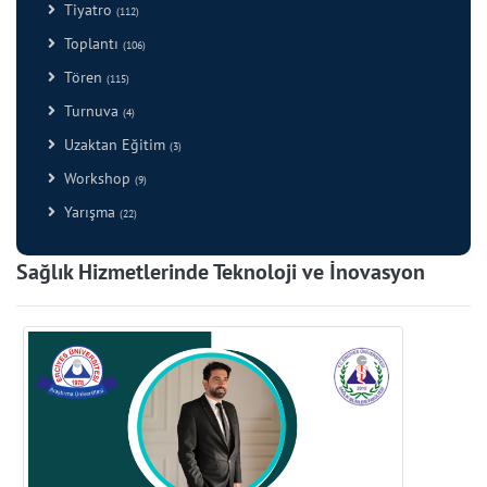
Tiyatro
(112)
Toplantı
(106)
Tören
(115)
Turnuva
(4)
Uzaktan Eğitim
(3)
Workshop
(9)
Yarışma
(22)
Sağlık Hizmetlerinde Teknoloji ve İnovasyon