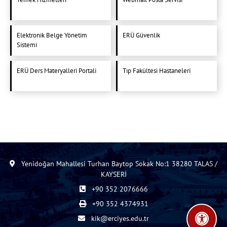
Elektronik Belge Yönetim
ERÜ Güvenlik
Sistemi
ERÜ Ders Materyalleri Portali
Tıp Fakültesi Hastaneleri
Yenidoğan Mahallesi Turhan Baytop Sokak No:1 38280 TALAS /
KAYSERİ
+90 352 2076666
+90 352 4374931
kik@erciyes.edu.tr