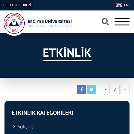
TELEFON REHBERİ
ENG
×
×
ETKİNLİK
-
A
+
ETKİNLİK KATEGORİLERİ
Açılış
(18)