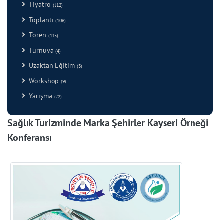
Tiyatro
(112)
Toplantı
(106)
Tören
(115)
Turnuva
(4)
Uzaktan Eğitim
(3)
Workshop
(9)
Yarışma
(22)
Sağlık Turizminde Marka Şehirler Kayseri Örneği
Konferansı