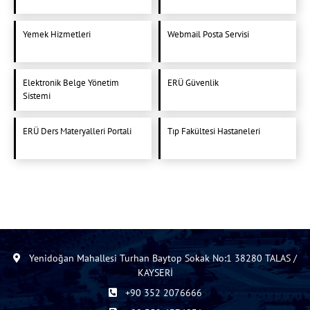
Yemek Hizmetleri
Webmail Posta Servisi
Elektronik Belge Yönetim
ERÜ Güvenlik
Sistemi
ERÜ Ders Materyalleri Portali
Tıp Fakültesi Hastaneleri
Yenidoğan Mahallesi Turhan Baytop Sokak No:1 38280 TALAS /
KAYSERİ
+90 352 2076666