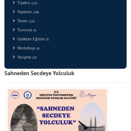
Tiyatro
(112)
Toplantı
(106)
Tören
(115)
Turnuva
(4)
Uzaktan Eğitim
(3)
Workshop
(9)
Yarışma
(22)
Sahneden Secdeye Yolculuk