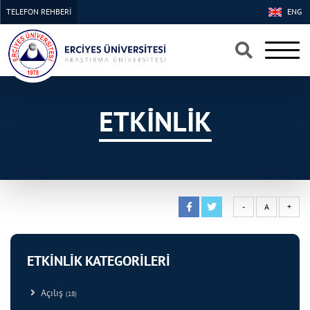
TELEFON REHBERİ
ENG
×
×
ETKİNLİK
-
A
+
ETKİNLİK KATEGORİLERİ
Açılış
(18)