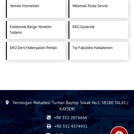
Yemek Hizmetleri
Webmail Posta Servisi
Elektronik Belge Yönetim
ERÜ Güvenlik
Sistemi
ERÜ Ders Materyalleri Portali
Tıp Fakültesi Hastaneleri
Yenidoğan Mahallesi Turhan Baytop Sokak No:1 38280 TALAS /
KAYSERİ
+90 352 2076666
+90 352 4374931