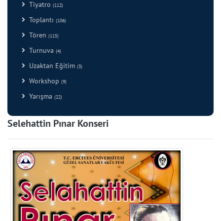
Tiyatro
(112)
Toplantı
(106)
Tören
(115)
Turnuva
(4)
Uzaktan Eğitim
(3)
Workshop
(9)
Yarışma
(22)
Selehattin Pınar Konseri