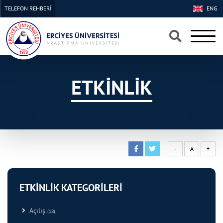
TELEFON REHBERİ
ENG
×
×
ETKİNLİK
-
A
+
ETKİNLİK KATEGORİLERİ
Açılış
(18)