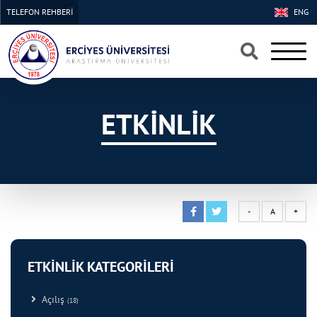
TELEFON REHBERİ
ENG
×
×
ETKİNLİK
-
A
+
ETKİNLİK KATEGORİLERİ
Açılış
(18)