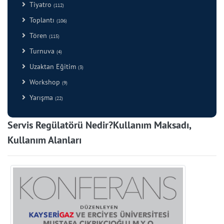
Tiyatro
(112)
Toplantı
(106)
Tören
(115)
Turnuva
(4)
Uzaktan Eğitim
(3)
Workshop
(9)
Yarışma
(22)
Servis Regülatörü Nedir?Kullanım Maksadı,
Kullanım Alanları