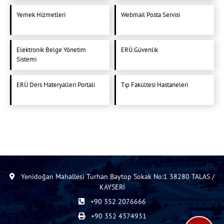
Yemek Hizmetleri
Webmail Posta Servisi
Elektronik Belge Yönetim
ERÜ Güvenlik
Sistemi
ERÜ Ders Materyalleri Portali
Tıp Fakültesi Hastaneleri
Yenidoğan Mahallesi Turhan Baytop Sokak No:1 38280 TALAS /
KAYSERİ
+90 352 2076666
+90 352 4374931