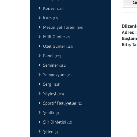
Konser
(147)
Kurs
(12)
Düzenl
Mezuniyet Töreni
(199)
Adres 
Milli Günler
Başlama
(2)
Bitiş Ta
Özel Günler
(115)
Panel
(123)
Seminer
(291)
Sempozyum
(71)
Sergi
(129)
Söyleşi
(119)
Sportif Faaliyetler
(12)
Şenlik
(8)
Şiir Dinletisi
(10)
Şölen
(5)