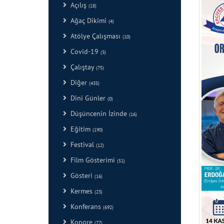
Açılış
(18)
Ağaç Dikimi
(4)
Atölye Çalışması
(10)
Covid-19
(3)
Çalıştay
(75)
Diğer
(435)
Dini Günler
(0)
Düşüncenin İzinde
(16)
Eğitim
(190)
Festival
(12)
Film Gösterimi
(51)
Gösteri
(16)
Kermes
(23)
Konferans
(692)
Kongre
(77)