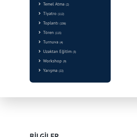
Temel Atma
(2)
Tiyatro
(112)
Toplantı
(106)
Tören
(115)
Turnuva
(4)
Uzaktan Eğitim
(3)
Workshop
(9)
Yarışma
(22)
BİLGİLER