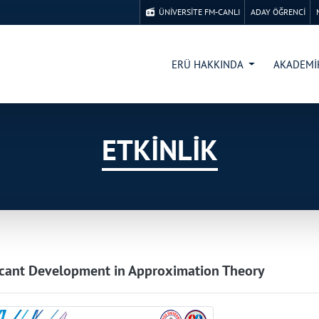
ÜNİVERSİTE FM-CANLI
ADAY ÖĞRENCİ
ERÜ HAKKINDA
AKADEM
ETKİNLİK
icant Development in Approximation Theory