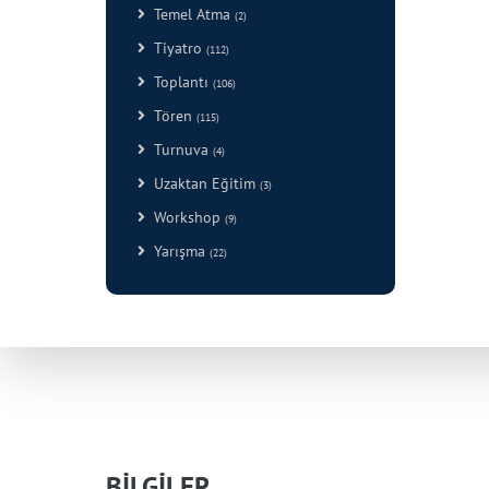
Temel Atma
(2)
Tiyatro
(112)
Toplantı
(106)
Tören
(115)
Turnuva
(4)
Uzaktan Eğitim
(3)
Workshop
(9)
Yarışma
(22)
BİLGİLER