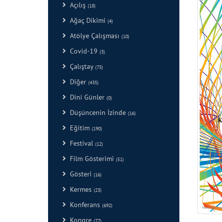
Açılış
(18)
Ağaç Dikimi
(4)
Atölye Çalışması
(10)
Covid-19
(3)
Çalıştay
(75)
Diğer
(435)
Dini Günler
(0)
Düşüncenin İzinde
(16)
Eğitim
(190)
Festival
(12)
Film Gösterimi
(51)
Gösteri
(16)
Kermes
(23)
Konferans
(692)
Kongre
(77)