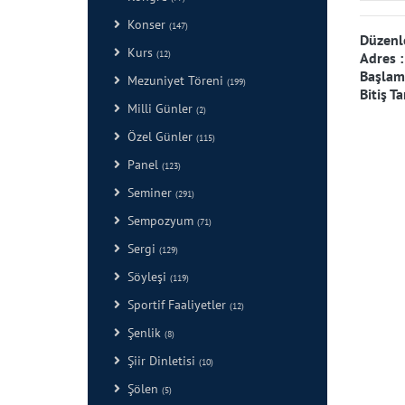
Konser
(147)
Düzenl
Kurs
(12)
Adres 
Başlama
Mezuniyet Töreni
(199)
Bitiş Ta
Milli Günler
(2)
Özel Günler
(115)
Panel
(123)
Seminer
(291)
Sempozyum
(71)
Sergi
(129)
Söyleşi
(119)
Sportif Faaliyetler
(12)
Şenlik
(8)
Şiir Dinletisi
(10)
Şölen
(5)