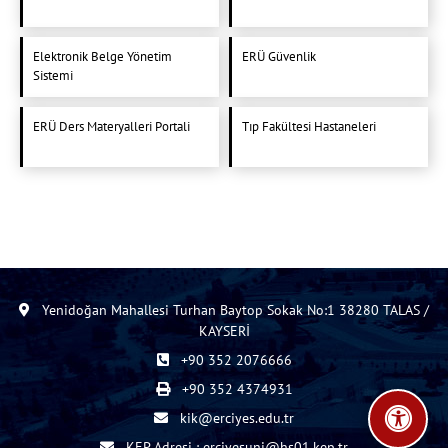
Elektronik Belge Yönetim
ERÜ Güvenlik
Sistemi
ERÜ Ders Materyalleri Portali
Tıp Fakültesi Hastaneleri
Yenidoğan Mahallesi Turhan Baytop Sokak No:1 38280 TALAS /
KAYSERİ
+90 352 2076666
+90 352 4374931
kik@erciyes.edu.tr
KEP Adresi : erciyesuni@hs01.kep.tr