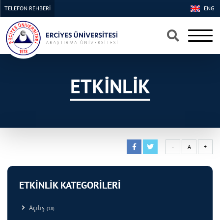
TELEFON REHBERİ
ENG
×
×
ETKİNLİK
-
A
+
ETKİNLİK KATEGORİLERİ
Açılış
(18)