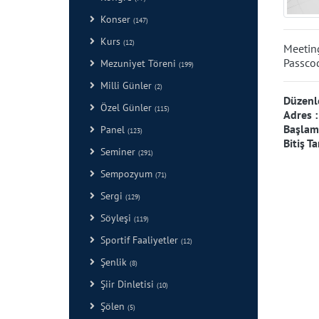
Konser
(147)
Kurs
(12)
Meetin
Passco
Mezuniyet Töreni
(199)
Milli Günler
(2)
Düzenl
Özel Günler
(115)
Adres 
Başlama
Panel
(123)
Bitiş Ta
Seminer
(291)
Sempozyum
(71)
Sergi
(129)
Söyleşi
(119)
Sportif Faaliyetler
(12)
Şenlik
(8)
Şiir Dinletisi
(10)
Şölen
(5)