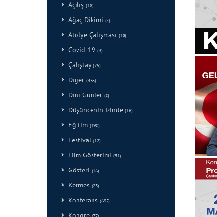
Açılış
(18)
Ağaç Dikimi
(4)
Atölye Çalışması
(10)
Covid-19
(3)
Çalıştay
(75)
Diğer
(435)
Dini Günler
(0)
Düşüncenin İzinde
(16)
Eğitim
(190)
Festival
(12)
Film Gösterimi
(51)
Gösteri
(16)
Kermes
(23)
Konferans
(692)
Kongre
(77)