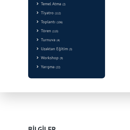
Temel Atma
(2)
Tiyatro
(112)
Toplantı
(106)
Tören
(115)
Turnuva
(4)
Uzaktan Eğitim
(3)
Workshop
(9)
Yarışma
(22)
BİLGİLER