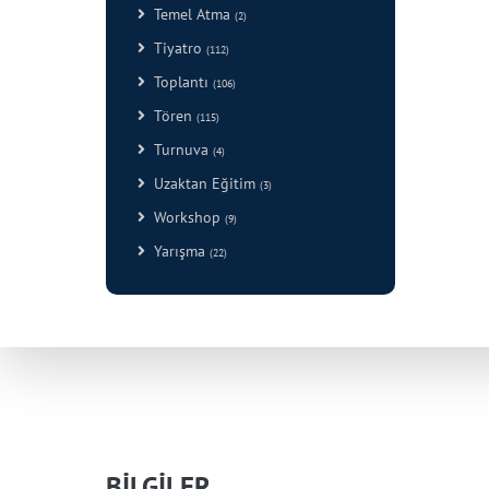
Temel Atma
(2)
Tiyatro
(112)
Toplantı
(106)
Tören
(115)
Turnuva
(4)
Uzaktan Eğitim
(3)
Workshop
(9)
Yarışma
(22)
BİLGİLER