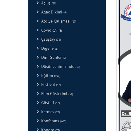
Açılış
(18)
Ağaç Dikimi
(4)
Atölye Çalışması
(10)
Covid-19
(3)
Çalıştay
(75)
Diğer
(435)
Dini Günler
(0)
Düşüncenin İzinde
(16)
Eğitim
(190)
Festival
(12)
Film Gösterimi
(51)
Gösteri
(16)
Kermes
(23)
Konferans
(692)
Kongre
(77)