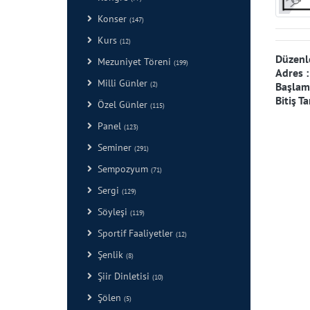
Konser
(147)
Kurs
(12)
Düzenl
Mezuniyet Töreni
(199)
Adres 
Milli Günler
(2)
Başlama
Bitiş Ta
Özel Günler
(115)
Panel
(123)
Seminer
(291)
Sempozyum
(71)
Sergi
(129)
Söyleşi
(119)
Sportif Faaliyetler
(12)
Şenlik
(8)
Şiir Dinletisi
(10)
Şölen
(5)