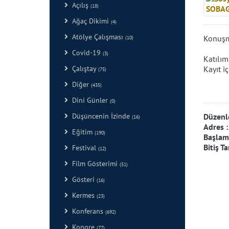
Açılış
(18)
Ağaç Dikimi
(4)
Atölye Çalışması
Konuşma
(10)
Covid-19
(3)
Katılım
Çalıştay
Kayıt i
(75)
Diğer
(435)
Dini Günler
(0)
Düşüncenin İzinde
Düzenl
(16)
Adres 
Eğitim
(190)
Başlama
Bitiş Ta
Festival
(12)
Film Gösterimi
(51)
Gösteri
(16)
Kermes
(23)
Konferans
(692)
Kongre
(77)