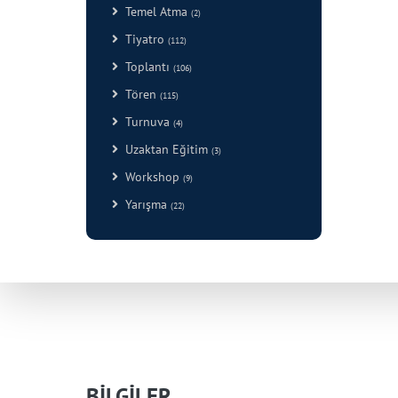
Temel Atma
(2)
Tiyatro
(112)
Toplantı
(106)
Tören
(115)
Turnuva
(4)
Uzaktan Eğitim
(3)
Workshop
(9)
Yarışma
(22)
BİLGİLER