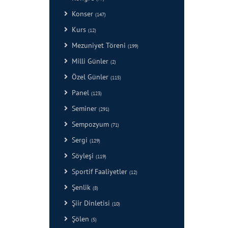
Konser
(147)
Kurs
(12)
Mezuniyet Töreni
(199)
Milli Günler
(2)
Özel Günler
(115)
Panel
(123)
Seminer
(291)
Sempozyum
(71)
Sergi
(129)
Söyleşi
(119)
Sportif Faaliyetler
(12)
Şenlik
(8)
Şiir Dinletisi
(10)
Şölen
(5)