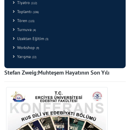
Tiyatro
(112)
Toplantı
(106)
Tören
(115)
Turnuva
(4)
Uzaktan Eğitim
(3)
Workshop
(9)
Yarışma
(22)
Stefan Zweig:Muhteşem Hayatının Son Yılı