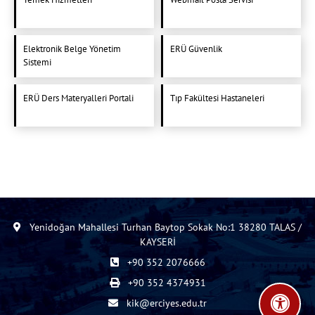
Elektronik Belge Yönetim
ERÜ Güvenlik
Sistemi
ERÜ Ders Materyalleri Portali
Tıp Fakültesi Hastaneleri
Yenidoğan Mahallesi Turhan Baytop Sokak No:1 38280 TALAS /
KAYSERİ
+90 352 2076666
+90 352 4374931
kik@erciyes.edu.tr