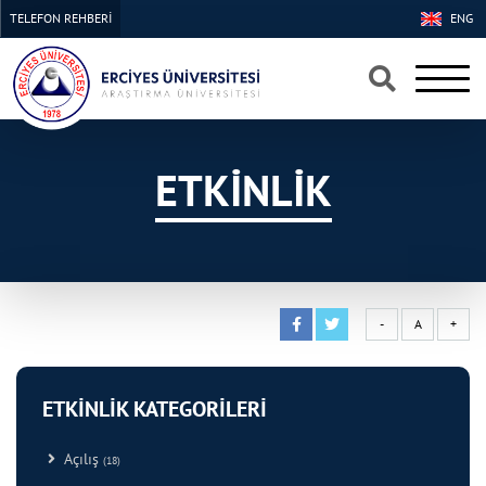
TELEFON REHBERİ
ENG
×
×
ETKİNLİK
-
A
+
ETKİNLİK KATEGORİLERİ
Açılış
(18)