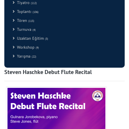
Tiyatro
(112)
Toplantı
(106)
Tören
(115)
Turnuva
(4)
Uzaktan Eğitim
(3)
Workshop
(9)
Yarışma
(22)
Steven Haschke Debut Flute Recital