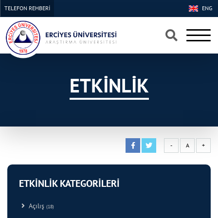
TELEFON REHBERİ
ENG
×
×
ETKİNLİK
-
A
+
ETKİNLİK KATEGORİLERİ
Açılış
(18)