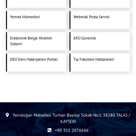
Yemek Hizmetleri
Webmail Posta Servisi
Elektronik Belge Yönetim
ERÜ Güvenlik
Sistemi
ERÜ Ders Materyalleri Portali
Tıp Fakültesi Hastaneleri
Yenidoğan Mahallesi Turhan Baytop Sokak No:1 38280 TALAS /
KAYSERİ
+90 352 2076666