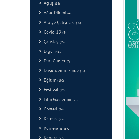
Açılış
(18)
Ağaç Dikimi
(4)
Atölye Çalışması
(10)
Covid-19
(3)
Çalıştay
(75)
Diğer
(435)
Dini Günler
(0)
Düşüncenin İzinde
(16)
Eğitim
(190)
Festival
(12)
Film Gösterimi
(51)
Gösteri
(16)
Kermes
(23)
Konferans
(692)
Kongre
(77)