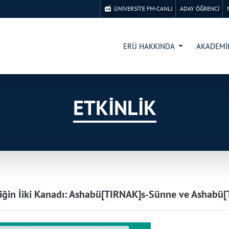
ÜNİVERSİTE FM-CANLI
ADAY ÖĞRENCİ
ERÜ HAKKINDA
AKADEM
ETKİNLİK
iğin İiki Kanadı: Ashabü[TIRNAK]s-Sünne ve Ashabü