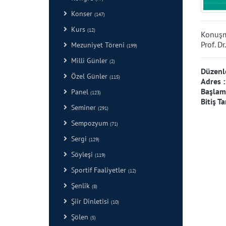
Konser
(147)
Kurs
(12)
Konuşm
Prof. D
Mezuniyet Töreni
(199)
Milli Günler
(2)
Düzenl
Özel Günler
(115)
Adres 
Başlama
Panel
(123)
Bitiş Ta
Seminer
(291)
Sempozyum
(71)
Sergi
(129)
Söyleşi
(119)
Sportif Faaliyetler
(12)
Şenlik
(8)
Şiir Dinletisi
(10)
Şölen
(5)