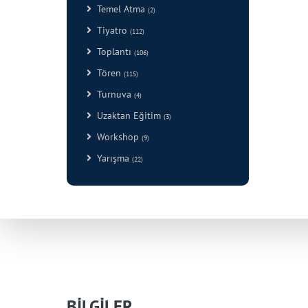
Temel Atma
(2)
Tiyatro
(112)
Toplantı
(106)
Tören
(115)
Turnuva
(4)
Uzaktan Eğitim
(3)
Workshop
(9)
Yarışma
(22)
BİLGİLER