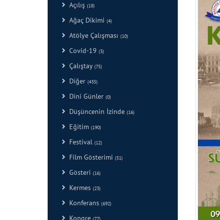
Açılış
(18)
Ağaç Dikimi
(4)
Atölye Çalışması
(10)
Covid-19
(3)
Çalıştay
(75)
Diğer
(435)
Dini Günler
(0)
Düşüncenin İzinde
(16)
Eğitim
(190)
Festival
(12)
Film Gösterimi
(51)
Gösteri
(16)
Kermes
(23)
Konferans
(692)
Kongre
(77)