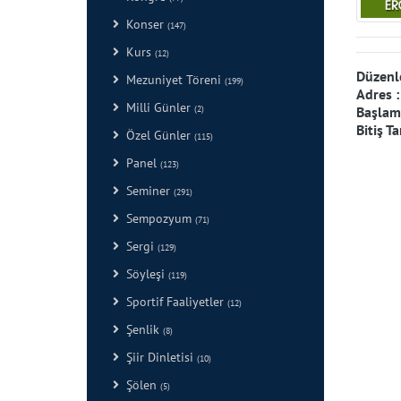
Konser
(147)
Kurs
(12)
Düzenl
Mezuniyet Töreni
(199)
Adres 
Milli Günler
Başlama
(2)
Bitiş Ta
Özel Günler
(115)
Panel
(123)
Seminer
(291)
Sempozyum
(71)
Sergi
(129)
Söyleşi
(119)
Sportif Faaliyetler
(12)
Şenlik
(8)
Şiir Dinletisi
(10)
Şölen
(5)