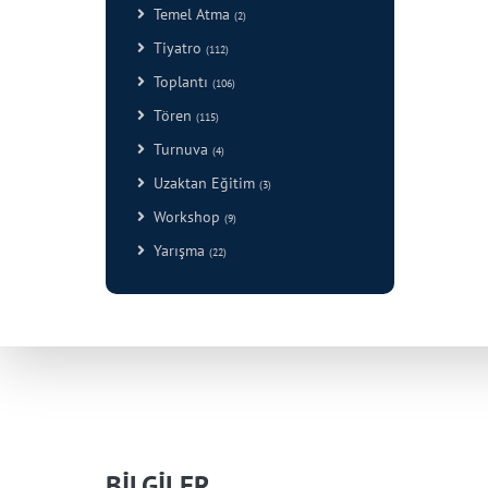
Temel Atma
(2)
Tiyatro
(112)
Toplantı
(106)
Tören
(115)
Turnuva
(4)
Uzaktan Eğitim
(3)
Workshop
(9)
Yarışma
(22)
BİLGİLER