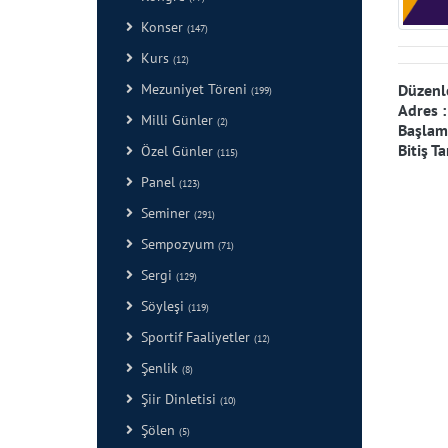
Konser
(147)
Kurs
(12)
Düzenl
Mezuniyet Töreni
(199)
Adres 
Milli Günler
(2)
Başlama
Bitiş Ta
Özel Günler
(115)
Panel
(123)
Seminer
(291)
Sempozyum
(71)
Sergi
(129)
Söyleşi
(119)
Sportif Faaliyetler
(12)
Şenlik
(8)
Şiir Dinletisi
(10)
Şölen
(5)