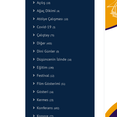
Açılış
(18)
Ağaç Dikimi
(4)
Atölye Çalışması
(10)
Covid-19
(3)
Çalıştay
(75)
Diğer
(435)
Dini Günler
(0)
Düşüncenin İzinde
(16)
Eğitim
(190)
Festival
(12)
Film Gösterimi
(51)
Gösteri
(16)
Kermes
(23)
Konferans
(692)
Kongre
(77)