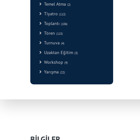
Temel Atma
(2)
Tiyatro
(112)
Toplantı
(106)
Tören
(115)
Turnuva
(4)
Uzaktan Eğitim
(3)
Workshop
(9)
Yarışma
(22)
BİLGİLER