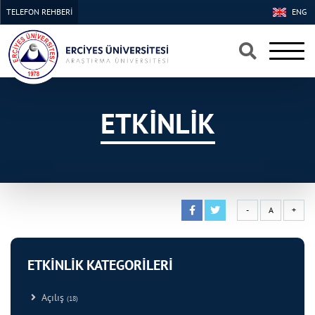
TELEFON REHBERİ
ENG
×
×
ETKİNLİK
-
A
+
ETKİNLİK KATEGORİLERİ
Açılış
(18)