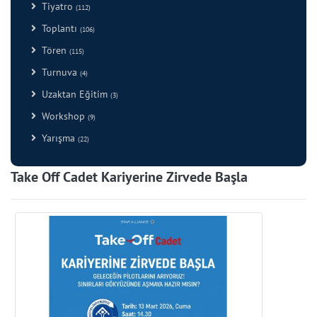
Tiyatro
(112)
Toplantı
(106)
Tören
(115)
Turnuva
(4)
Uzaktan Eğitim
(3)
Workshop
(9)
Yarışma
(22)
Take Off Cadet Kariyerine Zirvede Başla