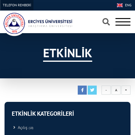
TELEFON REHBERİ
ENG
×
×
ETKİNLİK
-
A
+
ETKİNLİK KATEGORİLERİ
Açılış
(18)