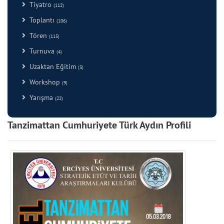
Tiyatro
(112)
Toplantı
(106)
Tören
(115)
Turnuva
(4)
Uzaktan Eğitim
(3)
Workshop
(9)
Yarışma
(22)
Tanzimattan Cumhuriyete Türk Aydın Profili