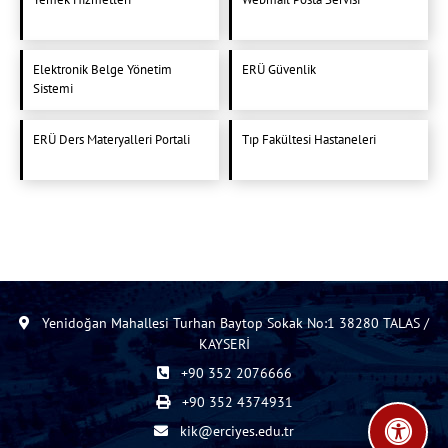
Elektronik Belge Yönetim
ERÜ Güvenlik
Sistemi
ERÜ Ders Materyalleri Portali
Tıp Fakültesi Hastaneleri
Yenidoğan Mahallesi Turhan Baytop Sokak No:1 38280 TALAS /
KAYSERİ
+90 352 2076666
+90 352 4374931
kik@erciyes.edu.tr