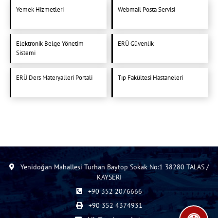
Yemek Hizmetleri
Webmail Posta Servisi
Elektronik Belge Yönetim
ERÜ Güvenlik
Sistemi
ERÜ Ders Materyalleri Portali
Tıp Fakültesi Hastaneleri
Yenidoğan Mahallesi Turhan Baytop Sokak No:1 38280 TALAS /
KAYSERİ
+90 352 2076666
+90 352 4374931