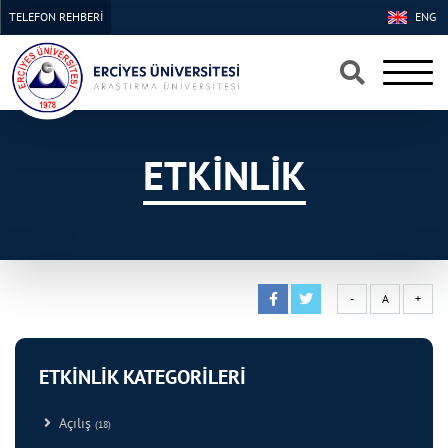
TELEFON REHBERİ
ENG
×
×
ETKİNLİK
-
A
+
ETKİNLİK KATEGORİLERİ
Açılış
(18)