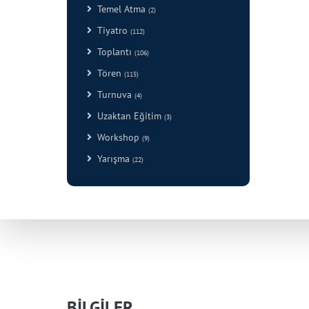
Temel Atma
(2)
Tiyatro
(112)
Toplantı
(106)
Tören
(115)
Turnuva
(4)
Uzaktan Eğitim
(3)
Workshop
(9)
Yarışma
(22)
BİLGİLER