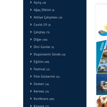
Açılış
(18)
Ağaç Dikimi
(4)
Atölye Çalışması
(10)
Covid-19
(3)
Çalıştay
(75)
Diğer
(435)
Dini Günler
(0)
Düşüncenin İzinde
(16)
Eğitim
(190)
Festival
(12)
Film Gösterimi
(51)
Gösteri
(16)
Kermes
(23)
Konferans
(692)
Kongre
(77)