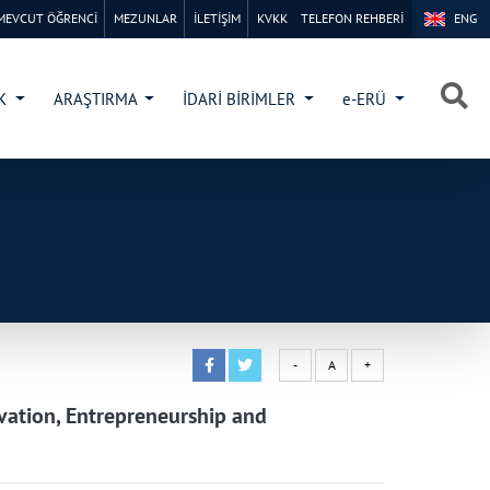
MEVCUT ÖĞRENCİ
MEZUNLAR
İLETİŞİM
KVKK
TELEFON REHBERİ
ENG
×
×
İK
ARAŞTIRMA
İDARİ BİRİMLER
e-ERÜ
-
A
+
ovation, Entrepreneurship and