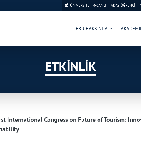
ÜNİVERSİTE FM-CANLI
ADAY ÖĞRENCİ
ERÜ HAKKINDA
AKADEM
ETKİNLİK
rst International Congress on Future of Tourism: Inn
nability