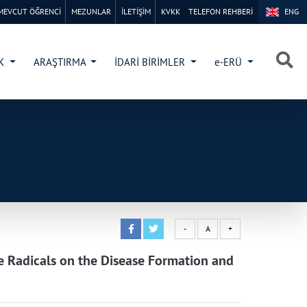
MEVCUT ÖĞRENCİ
MEZUNLAR
İLETİŞİM
KVKK
TELEFON REHBERİ
ENG
×
×
İK
ARAŞTIRMA
İDARİ BİRİMLER
e-ERÜ
-
A
+
ee Radicals on the Disease Formation and