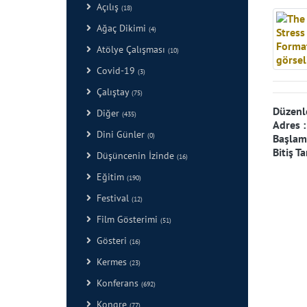
Açılış
(18)
Ağaç Dikimi
(4)
Atölye Çalışması
(10)
Covid-19
(3)
Çalıştay
(75)
Düzenl
Diğer
(435)
Adres 
Dini Günler
(0)
Başlama
Bitiş Ta
Düşüncenin İzinde
(16)
Eğitim
(190)
Festival
(12)
Film Gösterimi
(51)
Gösteri
(16)
Kermes
(23)
Konferans
(692)
Kongre
(77)