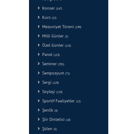
Konser
(147)
Kurs
(12)
Mezuniyet Töreni
(199)
Milli Günler
(2)
Özel Günler
(115)
Panel
(123)
Seminer
(291)
Sempozyum
(71)
Sergi
(129)
Söyleşi
(119)
Sportif Faaliyetler
(12)
Şenlik
(8)
Şiir Dinletisi
(10)
Şölen
(5)