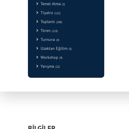
Temel Atma
(2)
Tiyatro
(112)
Toplantı
(106)
Tören
(115)
Turnuva
(4)
Uzaktan Eğitim
(3)
Workshop
(9)
Yarışma
(22)
BİLGİLER