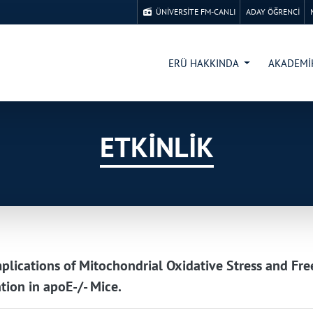
ÜNİVERSİTE FM-CANLI
ADAY ÖĞRENCİ
ERÜ HAKKINDA
AKADEM
ETKİNLİK
plications of Mitochondrial Oxidative Stress and Fr
tion in apoE-/- Mice.