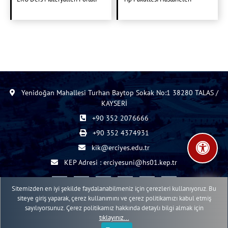
Yenidoğan Mahallesi Turhan Baytop Sokak No:1 38280 TALAS /
KAYSERİ
+90 352 2076666
+90 352 4374931
kik@erciyes.edu.tr
KEP Adresi : erciyesuni@hs01.kep.tr
Sitemizden en iyi şekilde faydalanabilmeniz için çerezleri kullanıyoruz. Bu
siteye giriş yaparak, çerez kullanımını ve çerez politikamızı kabul etmiş
sayılıyorsunuz. Çerez politikamız hakkında detaylı bilgi almak için
2015 - 2026 © ERÜ Web İçerik Yönetim Sistemi
tıklayınız...
Erciyes Üniversitesi Bilgi İşlem Daire Başkanlığı Web Birimi