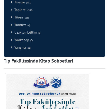
Tiyatro
(112)
Toplantı
(106)
Tören
(115)
Turnuva
(4)
Uzaktan Eğitim
(3)
Workshop
(9)
Yarışma
(22)
Tıp Fakültesinde Kitap Sohbetleri