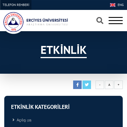
TELEFON REHBERİ
ENG
×
×
ETKİNLİK
-
A
+
ETKİNLİK KATEGORİLERİ
Açılış
(18)