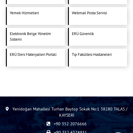
Yemek Hizmetleri
Webmail Posta Servisi
Elektronik Belge Yönetim
ERÜ Güvenlik
Sistemi
ERÜ Ders Materyalleri Portali
Tıp Fakültesi Hastaneleri
Yenidoğan Mahallesi Turhan Baytop Sokak No:1 38280 TALAS /
KAYSERİ
+90 352 2076666
+90 352 4374931