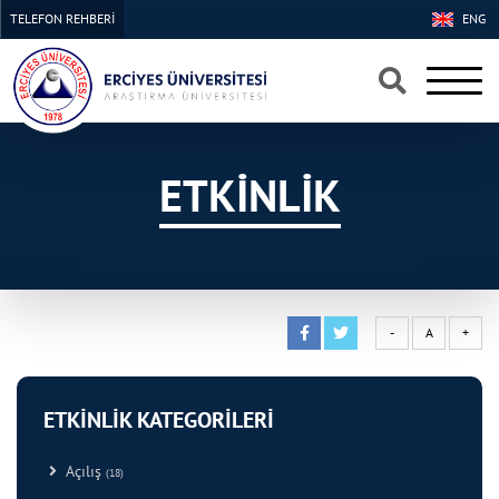
TELEFON REHBERİ
ENG
×
×
ETKİNLİK
-
A
+
ETKİNLİK KATEGORİLERİ
Açılış
(18)