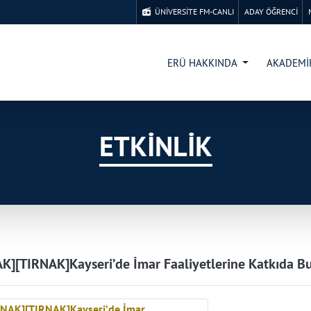
ÜNİVERSİTE FM-CANLI
ADAY ÖĞRENCİ
ERÜ HAKKINDA
AKADEM
ETKİNLİK
K][TIRNAK]Kayseri’de İmar Faaliyetlerine Katkıda B