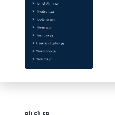
Temel Atma
(2)
Tiyatro
(112)
Toplantı
(106)
Tören
(115)
Turnuva
(4)
Uzaktan Eğitim
(3)
Workshop
(9)
Yarışma
(22)
BİLGİLER