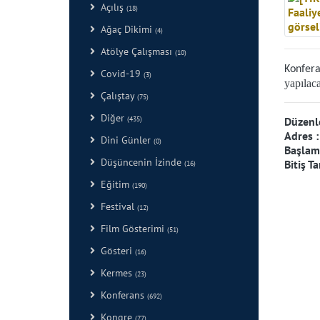
Açılış
(18)
Ağaç Dikimi
(4)
Atölye Çalışması
(10)
Konfera
Covid-19
(3)
yapılaca
Çalıştay
(75)
Diğer
(435)
Düzenl
Adres 
Dini Günler
(0)
Başlama
Düşüncenin İzinde
Bitiş Ta
(16)
Eğitim
(190)
Festival
(12)
Film Gösterimi
(51)
Gösteri
(16)
Kermes
(23)
Konferans
(692)
Kongre
(77)