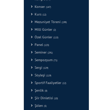
Konser
(147)
Kurs
(12)
Mezuniyet Töreni
(199)
Milli Günler
(2)
Özel Günler
(115)
Panel
(123)
Seminer
(291)
Sempozyum
(71)
Sergi
(129)
Söyleşi
(119)
Sportif Faaliyetler
(12)
Şenlik
(8)
Şiir Dinletisi
(10)
Şölen
(5)