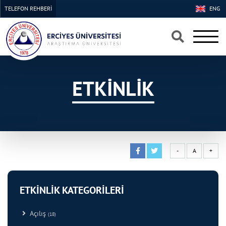
TELEFON REHBERİ
ENG
×
×
ETKİNLİK
-
A
+
ETKİNLİK KATEGORİLERİ
Açılış
(18)