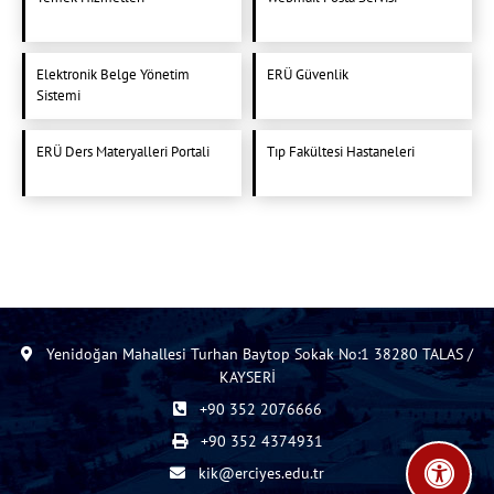
Elektronik Belge Yönetim
ERÜ Güvenlik
Sistemi
ERÜ Ders Materyalleri Portali
Tıp Fakültesi Hastaneleri
Yenidoğan Mahallesi Turhan Baytop Sokak No:1 38280 TALAS /
KAYSERİ
+90 352 2076666
+90 352 4374931
kik@erciyes.edu.tr