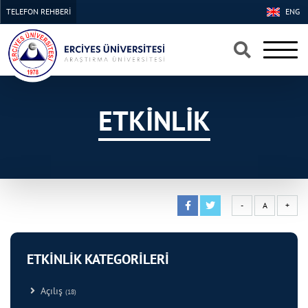
TELEFON REHBERİ
ENG
×
×
ETKİNLİK
-
A
+
ETKİNLİK KATEGORİLERİ
Açılış
(18)