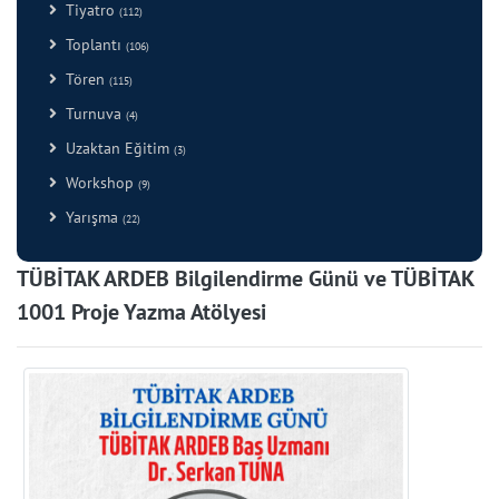
Tiyatro
(112)
Toplantı
(106)
Tören
(115)
Turnuva
(4)
Uzaktan Eğitim
(3)
Workshop
(9)
Yarışma
(22)
TÜBİTAK ARDEB Bilgilendirme Günü ve TÜBİTAK
1001 Proje Yazma Atölyesi