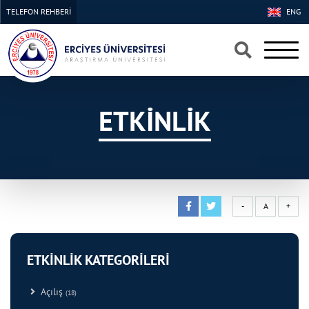
TELEFON REHBERİ
ENG
×
×
ETKİNLİK
-
A
+
ETKİNLİK KATEGORİLERİ
Açılış
(18)