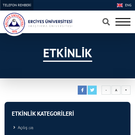
TELEFON REHBERİ
ENG
×
×
ETKİNLİK
-
A
+
ETKİNLİK KATEGORİLERİ
Açılış
(18)