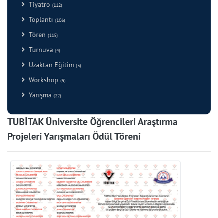
Tiyatro
(112)
Toplantı
(106)
Tören
(115)
Turnuva
(4)
Uzaktan Eğitim
(3)
Workshop
(9)
Yarışma
(22)
TUBİTAK Üniversite Öğrencileri Araştırma
Projeleri Yarışmaları Ödül Töreni