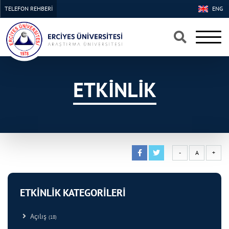
TELEFON REHBERİ
ENG
×
×
ETKİNLİK
-
A
+
ETKİNLİK KATEGORİLERİ
Açılış
(18)