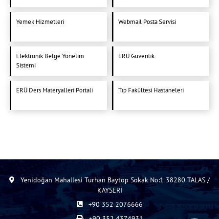
Yemek Hizmetleri
Webmail Posta Servisi
Elektronik Belge Yönetim
ERÜ Güvenlik
Sistemi
ERÜ Ders Materyalleri Portali
Tıp Fakültesi Hastaneleri
Yenidoğan Mahallesi Turhan Baytop Sokak No:1 38280 TALAS /
KAYSERİ
+90 352 2076666
+90 352 4374931