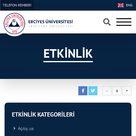
TELEFON REHBERİ
ENG
×
×
ETKİNLİK
-
A
+
ETKİNLİK KATEGORİLERİ
Açılış
(18)