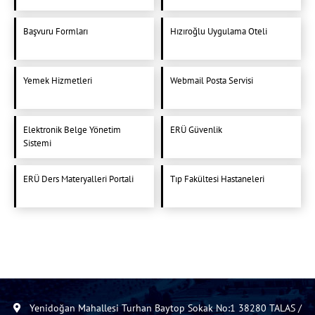
Başvuru Formları
Hızıroğlu Uygulama Oteli
Yemek Hizmetleri
Webmail Posta Servisi
Elektronik Belge Yönetim
ERÜ Güvenlik
Sistemi
ERÜ Ders Materyalleri Portali
Tıp Fakültesi Hastaneleri
Yenidoğan Mahallesi Turhan Baytop Sokak No:1 38280 TALAS /