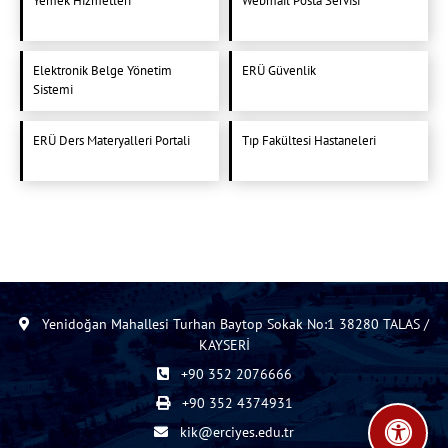
Yemek Hizmetleri
Webmail Posta Servisi
Elektronik Belge Yönetim
ERÜ Güvenlik
Sistemi
ERÜ Ders Materyalleri Portali
Tıp Fakültesi Hastaneleri
Yenidoğan Mahallesi Turhan Baytop Sokak No:1 38280 TALAS /
KAYSERİ
+90 352 2076666
+90 352 4374931
kik@erciyes.edu.tr