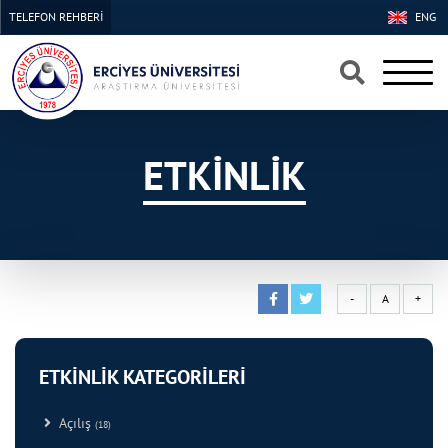
TELEFON REHBERİ
ENG
×
×
ETKİNLİK
-
A
+
ETKİNLİK KATEGORİLERİ
Açılış
(18)