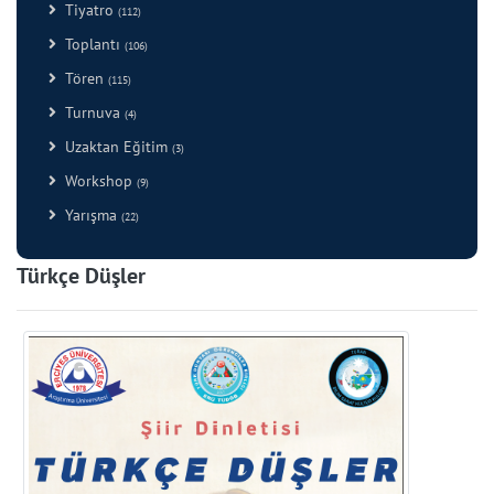
Tiyatro
(112)
Toplantı
(106)
Tören
(115)
Turnuva
(4)
Uzaktan Eğitim
(3)
Workshop
(9)
Yarışma
(22)
Türkçe Düşler