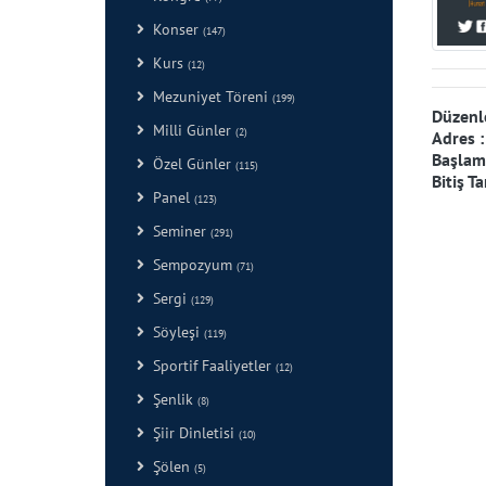
Konser
(147)
Kurs
(12)
Mezuniyet Töreni
(199)
Düzenl
Milli Günler
(2)
Adres 
Başlama
Özel Günler
(115)
Bitiş Ta
Panel
(123)
Seminer
(291)
Sempozyum
(71)
Sergi
(129)
Söyleşi
(119)
Sportif Faaliyetler
(12)
Şenlik
(8)
Şiir Dinletisi
(10)
Şölen
(5)