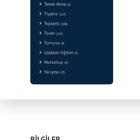
Temel Atma
(2)
Tiyatro
(112)
Toplantı
(106)
Tören
(115)
Turnuva
(4)
Uzaktan Eğitim
(3)
Workshop
(9)
Yarışma
(22)
BİLGİLER