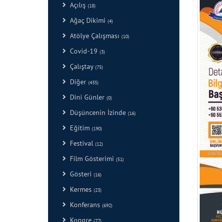
Açılış
(18)
Ağaç Dikimi
(4)
Atölye Çalışması
(10)
Covid-19
(3)
Çalıştay
(75)
Diğer
(435)
Dini Günler
(0)
Düşüncenin İzinde
(16)
Eğitim
(190)
Festival
(12)
Film Gösterimi
(51)
Gösteri
(16)
Kermes
(23)
Konferans
(692)
Kongre
(77)