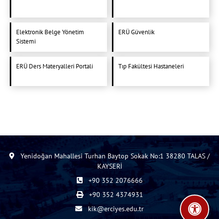
Elektronik Belge Yönetim
ERÜ Güvenlik
Sistemi
ERÜ Ders Materyalleri Portali
Tıp Fakültesi Hastaneleri
Yenidoğan Mahallesi Turhan Baytop Sokak No:1 38280 TALAS /
KAYSERİ
+90 352 2076666
+90 352 4374931
kik@erciyes.edu.tr