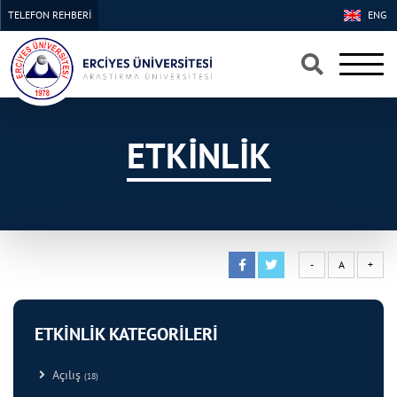
TELEFON REHBERİ
ENG
×
×
ETKİNLİK
-
A
+
ETKİNLİK KATEGORİLERİ
Açılış
(18)