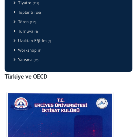
Tiyatro
(112)
Toplantı
(106)
Tören
(115)
Turnuva
(4)
Uzaktan Eğitim
(3)
Workshop
(9)
Yarışma
(22)
Türkiye ve OECD