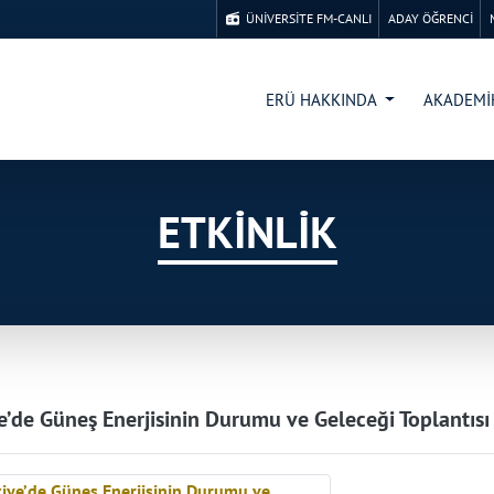
ÜNİVERSİTE FM-CANLI
ADAY ÖĞRENCİ
ERÜ HAKKINDA
AKADEM
ETKİNLİK
e’de Güneş Enerjisinin Durumu ve Geleceği Toplantısı