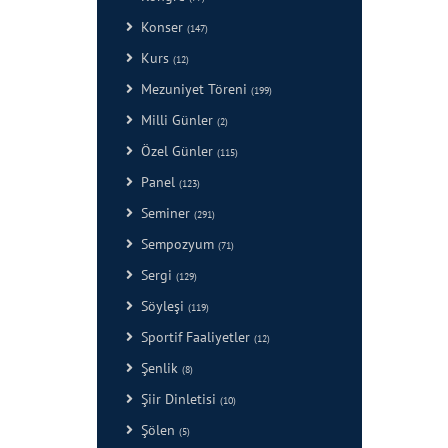
Konser
(147)
Kurs
(12)
Mezuniyet Töreni
(199)
Milli Günler
(2)
Özel Günler
(115)
Panel
(123)
Seminer
(291)
Sempozyum
(71)
Sergi
(129)
Söyleşi
(119)
Sportif Faaliyetler
(12)
Şenlik
(8)
Şiir Dinletisi
(10)
Şölen
(5)