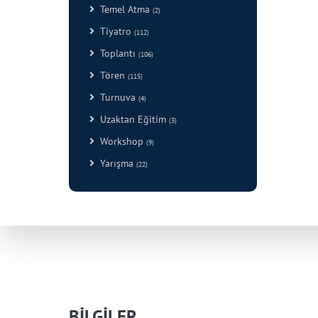
Temel Atma
(2)
Tiyatro
(112)
Toplantı
(106)
Tören
(115)
Turnuva
(4)
Uzaktan Eğitim
(3)
Workshop
(9)
Yarışma
(22)
BİLGİLER