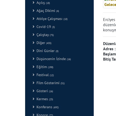
Açılış
(18)
Ağaç Dikimi
(4)
Atölye Çalışması
Erciyes
(10)
düzenle
Covid-19
(3)
konuşma
Çalıştay
(75)
Diğer
Düzenl
(435)
Adres 
Dini Günler
(0)
Başlama
Düşüncenin İzinde
Bitiş Ta
(16)
Eğitim
(190)
Festival
(12)
Film Gösterimi
(51)
Gösteri
(16)
Kermes
(23)
Konferans
(692)
Kongre
(77)