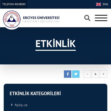
TELEFON REHBERİ
ENG
×
×
ETKİNLİK
-
A
+
ETKİNLİK KATEGORİLERİ
Açılış
(18)