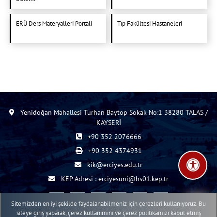
ERÜ Ders Materyalleri Portali
Tıp Fakültesi Hastaneleri
Yenidoğan Mahallesi Turhan Baytop Sokak No:1 38280 TALAS /
KAYSERİ
+90 352 2076666
+90 352 4374931
kik@erciyes.edu.tr
KEP Adresi : erciyesuni@hs01.kep.tr
Sitemizden en iyi şekilde faydalanabilmeniz için çerezleri kullanıyoruz. Bu
siteye giriş yaparak, çerez kullanımını ve çerez politikamızı kabul etmiş